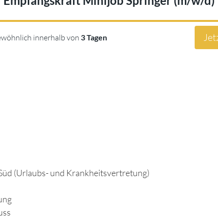
Empfangskraft Minijob Springer (m/w/d)
Jet
ewöhnlich innerhalb von
3 Tagen
üd (Urlaubs- und Krankheitsvertretung)
tung
uss