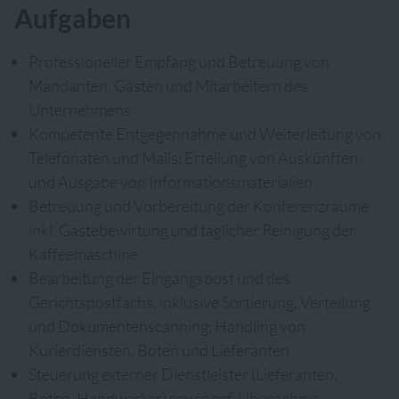
Aufgaben
Professioneller Empfang und Betreuung von
Mandanten, Gästen und Mitarbeitern des
Unternehmens
Kompetente Entgegennahme und Weiterleitung von
Telefonaten und Mails; Erteilung von Auskünften
und Ausgabe von Informationsmaterialien
Betreuung und Vorbereitung der Konferenzräume
inkl. Gästebewirtung und täglicher Reinigung der
Kaffeemaschine
Bearbeitung der Eingangspost und des
Gerichtspostfachs, inklusive Sortierung, Verteilung
und Dokumentenscanning; Handling von
Kurierdiensten, Boten und Lieferanten
Steuerung externer Dienstleister (Lieferanten,
Boten, Handwerker) sowie ggf. Übernahme